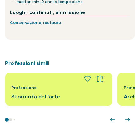
master: min. 2 anni a tempo pieno
Luoghi, contenuti, ammissione
Conservazione, restauro
Professioni simili
Professione
Profess
Storico/a dell’arte
Arche