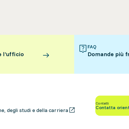
FAQ
l’ufficio
Domande più f
Contatti
Contatta orien
, degli studi e della carriera