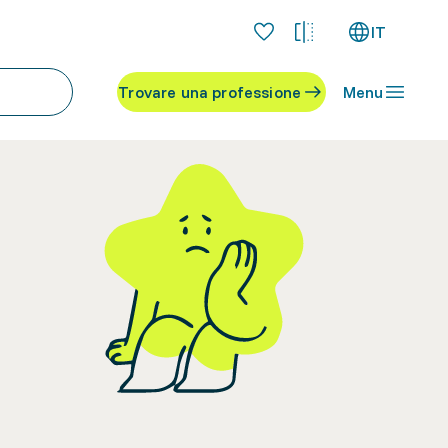
IT
Trovare una professione
Menu