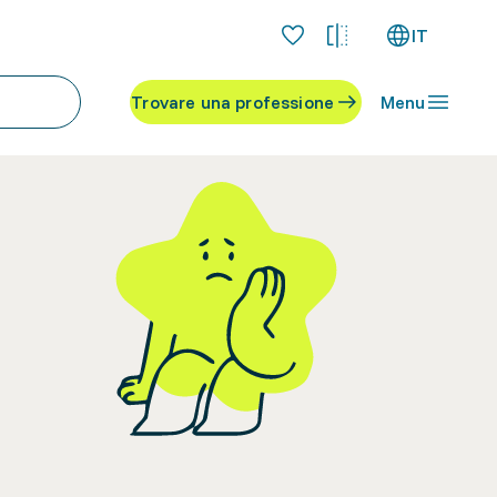
IT
Trovare una professione
Menu