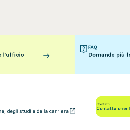
FAQ
l’ufficio
Domande più f
Contatti
Contatta orien
, degli studi e della carriera