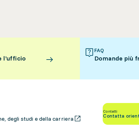
FAQ
l’ufficio
Domande più f
Contatti
Contatta orien
, degli studi e della carriera