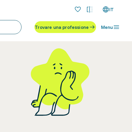
IT
Trovare una professione
Menu