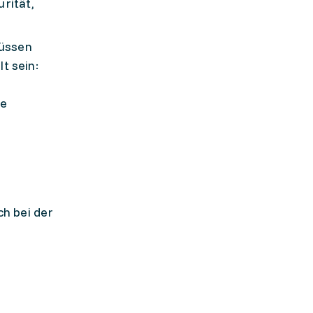
rität,
müssen
t sein:
ge
h bei der