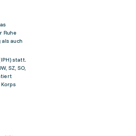
das
ür Ruhe
 als auch
IPH) statt.
OW, SZ, SO,
tiert
n Korps