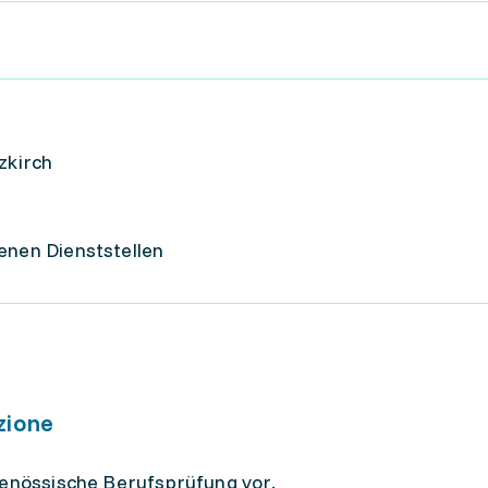
tzkirch
enen Dienststellen
zione
genössische Berufsprüfung vor.