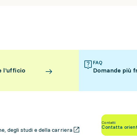
FAQ
l’ufficio
Domande più f
Contatti
Contatta orien
, degli studi e della carriera