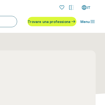
IT
Trovare una professione
Menu