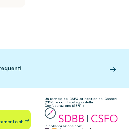
requenti
Un servizio del CSFO su incarico dei Cantoni
(CDPE) e con il sostegno della
Confederazione (SEFRI)
tamento.ch
In collaborazione con: