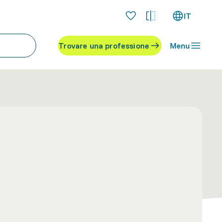
IT
Trovare una professione
Menu