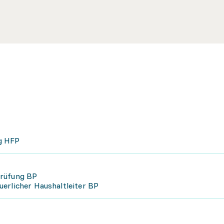
g HFP
prüfung BP
erlicher Haushaltleiter BP