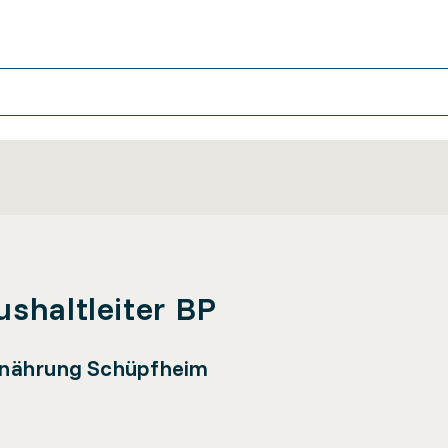
ushaltleiter BP
rnährung Schüpfheim