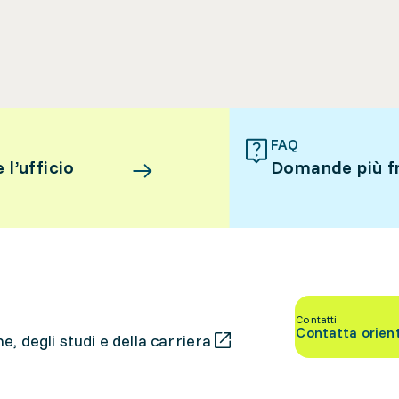
FAQ
l’ufficio
Domande più f
Contatti
Contatta orien
, degli studi e della carriera