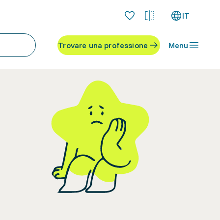
IT
Trovare una professione
Menu