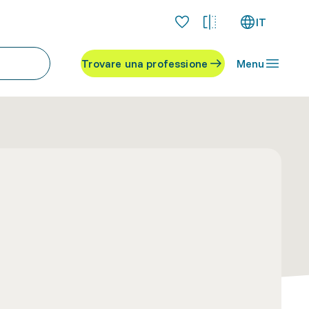
IT
Trovare una professione
Menu