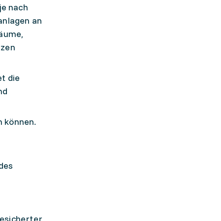
je nach
nanlagen an
Bäume,
nzen
t die
nd
n können.
 des
esicherter