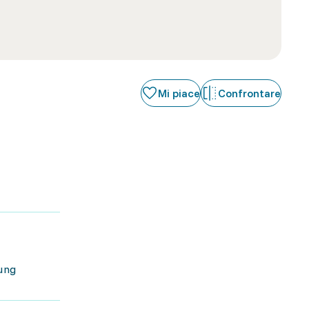
Mi piace
Confrontare
ung