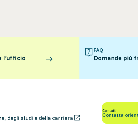
FAQ
l’ufficio
Domande più f
Contatti
Contatta orien
, degli studi e della carriera