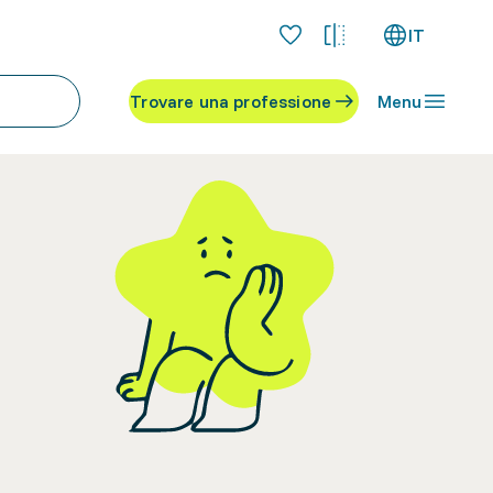
IT
Trovare una professione
Menu