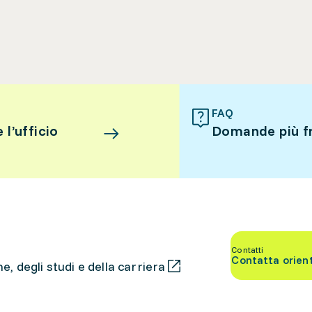
FAQ
l’ufficio
Domande più f
Contatti
Contatta orien
, degli studi e della carriera