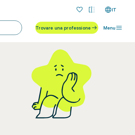
IT
Trovare una professione
Menu