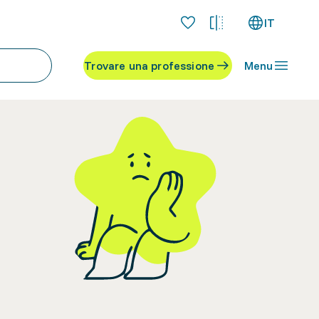
IT
Trovare una professione
Menu