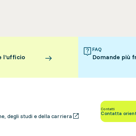
FAQ
l’ufficio
Domande più f
Contatti
Contatta orien
, degli studi e della carriera