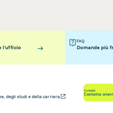
FAQ
l’ufficio
Domande più f
Contatti
Contatta orien
, degli studi e della carriera