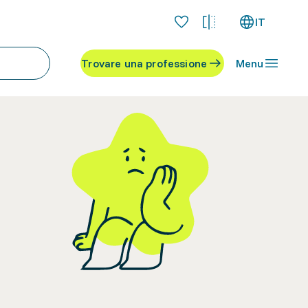
IT
Trovare una professione
Menu