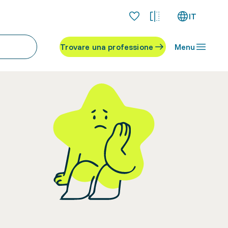
IT
Trovare una professione
Menu