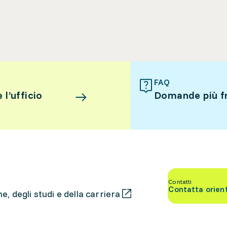
FAQ
l’ufficio
Domande più f
Contatti
Contatta orien
, degli studi e della carriera