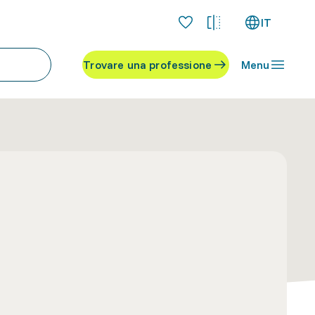
IT
Trovare una professione
Menu