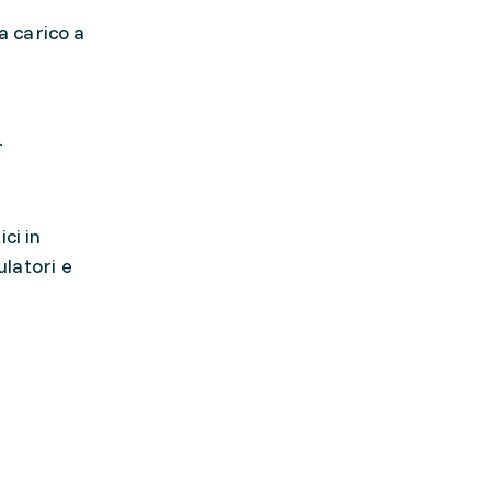
a carico a
.
ci in
ulatori e