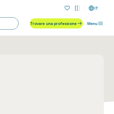
IT
Trovare una professione
Menu