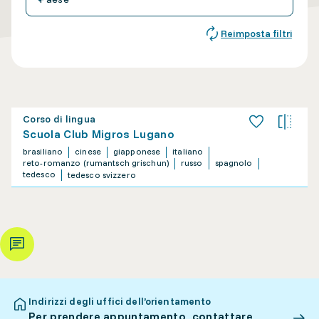
Reimposta filtri
Corso di lingua
Scuola Club Migros Lugano
brasiliano
cinese
giapponese
italiano
reto-romanzo (rumantsch grischun)
russo
spagnolo
tedesco
tedesco svizzero
Indirizzi degli uffici dell’orientamento
Per prendere appuntamento, contattare