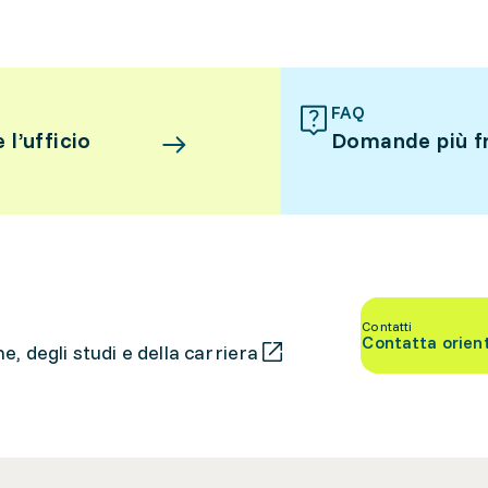
FAQ
l’ufficio
Domande più f
Contatti
Contatta orien
, degli studi e della carriera