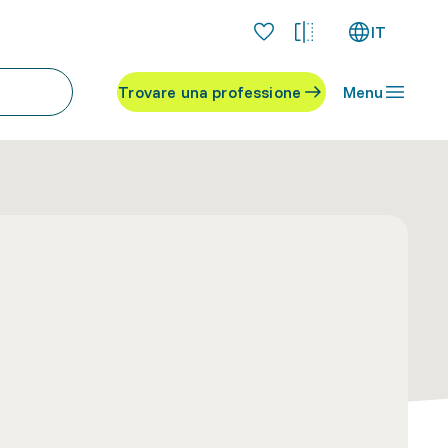
IT
Trovare una professione
Menu