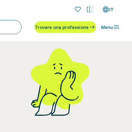
IT
Trovare una professione
Menu