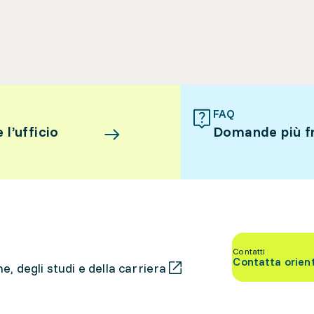
FAQ
l’ufficio
Domande più f
Contatti
Contatta orien
, degli studi e della carriera