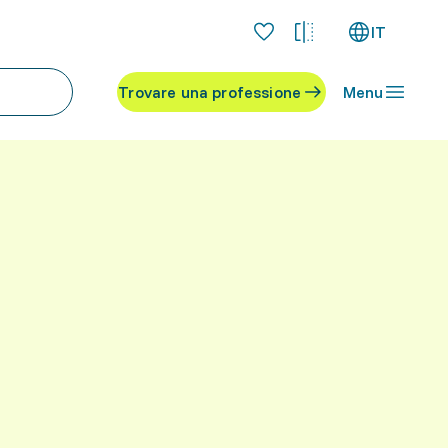
IT
Trovare una professione
Menu