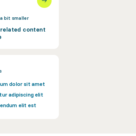
 a bit smaller
a related content
e
s
um dolor sit amet
ur adipiscing elit
endum elit est