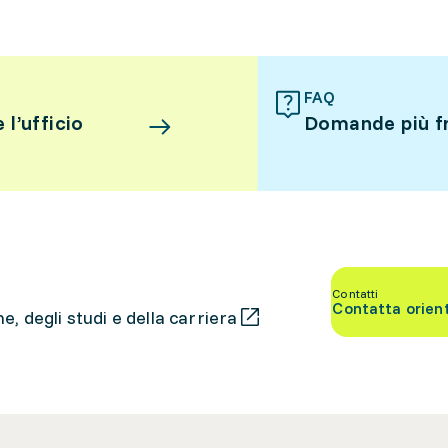
FAQ
l’ufficio
Domande più f
Contatti
Contatta orien
, degli studi e della carriera