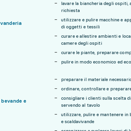
lavare la biancheria degli ospiti,
richiesta
utilizzare e pulire macchine e ap
lavanderia
di oggetti e tessili
curare e allestire ambienti e loca
camere degli ospiti
curare le piante, preparare compo
pulire in modo economico ed ecol
preparare il materiale necessario 
ordinare, controllare e preparare
consigliare i clienti sulla scelta
i bevande e
servendo al tavolo
utilizzare, pulire e mantenere i
e scaldavivande
organizzare e svolgere lavori di l