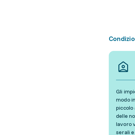
Condizio
Gli imp
modo in
piccolo 
delle no
lavoro v
serali e