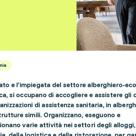
mia
ato e l’impiegata del settore alberghiero-e
a, si occupano di accogliere e assistere gli o
anizzazioni di assistenza sanitaria, in alberghi
strutture simili. Organizzano, eseguono e
onano varie attività nei settori degli alloggi,
a, della logistica e della ristorazione, per ga