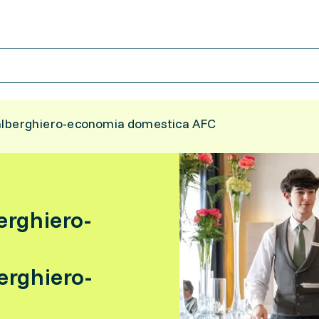
 alberghiero-economia domestica AFC
erghiero-
C
erghiero-
C