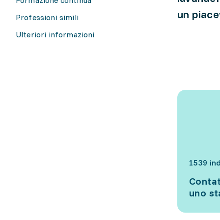
un piace
Professioni simili
Ulteriori informazioni
1539 ind
Contat
uno s