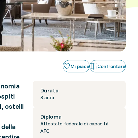
Mi piace
Confrontare
conomia
Durata
spiti
3 anni
, ostelli
Diploma
Attestato federale di capacità
 della
AFC
rantire