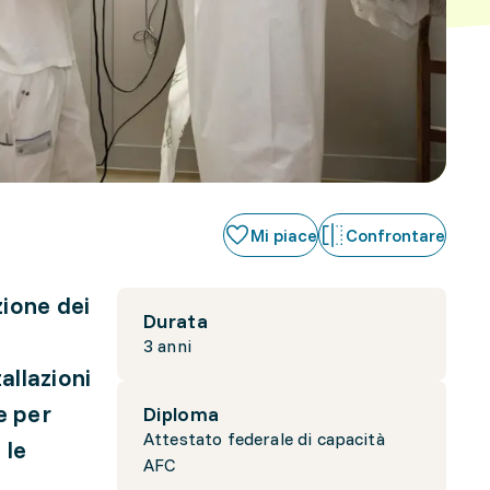
Mi piace
Confrontare
ione dei
Durata
3 anni
allazioni
e per
Diploma
Attestato federale di capacità
 le
AFC