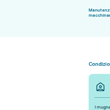
Manutenzi
macchinar
Condizio
I mugna