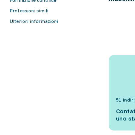
Professioni simili
Ulteriori informazioni
51 indir
Contat
uno s