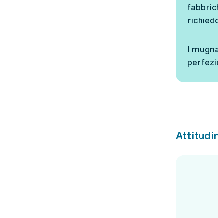
fabbric
richied
I mugna
perfezi
Attitudin