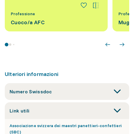
Professione
Profess
Cuoco/a AFC
Mugna
Ulteriori informazioni
Numero Swissdoc
Link utili
Associazione svizzera dei maestri panettieri-confettieri
(SBC)