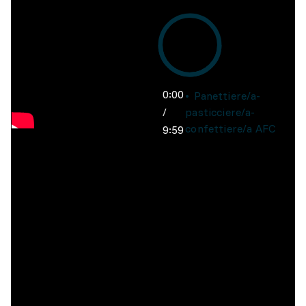
0:00
Panettiere/a-
/
pasticciere/a-
confettiere/a AFC
9:59