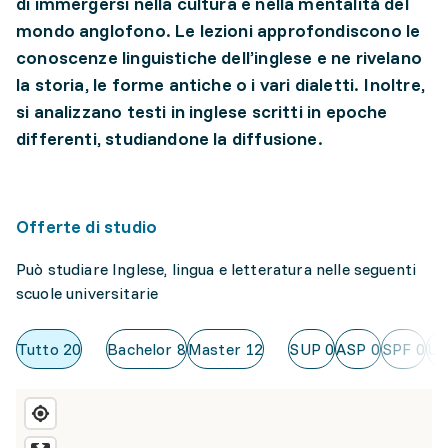
di immergersi nella cultura e nella mentalità del
mondo anglofono. Le lezioni approfondiscono le
conoscenze linguistiche dell’inglese e ne rivelano
la storia, le forme antiche o i vari dialetti. Inoltre,
si analizzano testi in inglese scritti in epoche
differenti, studiandone la diffusione.
Offerte di studio
Può studiare Inglese, lingua e letteratura nelle seguenti
scuole universitarie
Tutto
20
Bachelor
8
Master
12
SUP
0
ASP
0
SPF
0
Un