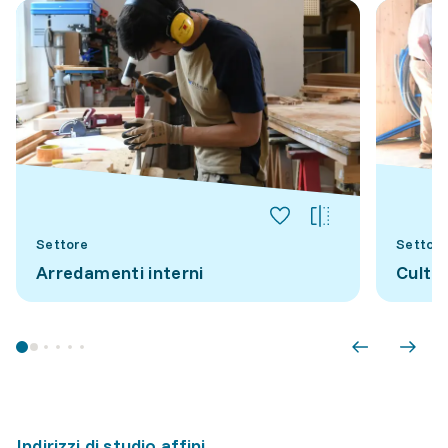
Settore
Settore
Arredamenti interni
Cultu
Indirizzi di studio affini