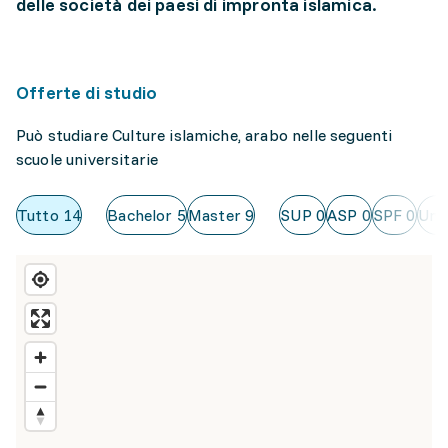
delle società dei paesi di impronta islamica.
Offerte di studio
Può studiare Culture islamiche, arabo nelle seguenti
scuole universitarie
Tutto
14
Bachelor
5
Master
9
SUP
0
ASP
0
SPF
0
Uni