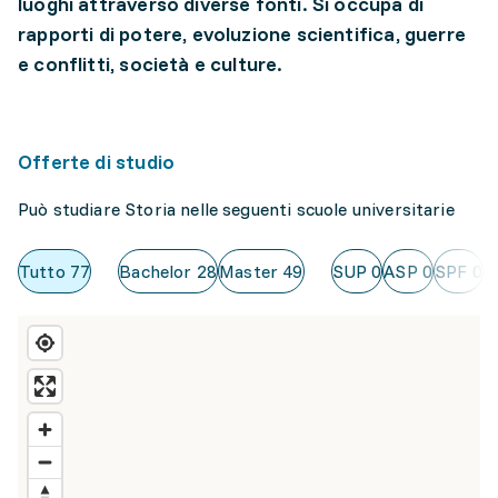
luoghi attraverso diverse fonti. Si occupa di
rapporti di potere, evoluzione scientifica, guerre
e conflitti, società e culture.
Offerte di studio
Può studiare Storia nelle seguenti scuole universitarie
Tutto
77
Bachelor
28
Master
49
SUP
0
ASP
0
SPF
0
U