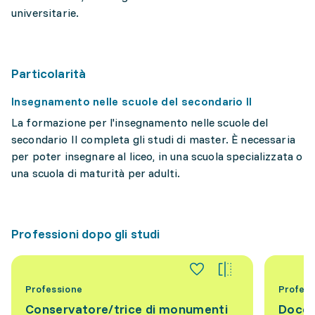
universitarie.
Particolarità
Insegnamento nelle scuole del secondario II
La formazione per l'insegnamento nelle scuole del
secondario II completa gli studi di master. È necessaria
per poter insegnare al liceo, in una scuola specializzata o
una scuola di maturità per adulti.
Professioni dopo gli studi
Professione
Profess
Conservatore/trice di monumenti
Docen