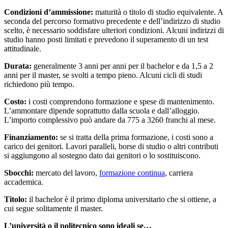
Condizioni d’ammissione:
maturità o titolo di studio equivalente. A
seconda del percorso formativo precedente e dell’indirizzo di studio
scelto, è necessario soddisfare ulteriori condizioni. Alcuni indirizzi di
studio hanno posti limitati e prevedono il superamento di un test
attitudinale.
Durata:
generalmente 3 anni per anni per il bachelor e da 1,5 a 2
anni per il master, se svolti a tempo pieno. Alcuni cicli di studi
richiedono più tempo.
Costo:
i costi comprendono formazione e spese di mantenimento.
L’ammontare dipende soprattutto dalla scuola e dall’alloggio.
L’importo complessivo può andare da 775 a 3260 franchi al mese.
Finanziamento:
se si tratta della prima formazione, i costi sono a
carico dei genitori. Lavori paralleli, borse di studio o altri contributi
si aggiungono al sostegno dato dai genitori o lo sostituiscono.
Sbocchi:
mercato del lavoro,
formazione continua
, carriera
accademica.
Titolo:
il bachelor è il primo diploma universitario che si ottiene, a
cui segue solitamente il master.
L’università o il politecnico sono ideali se…