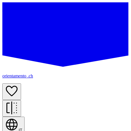
orientamento .ch
IT