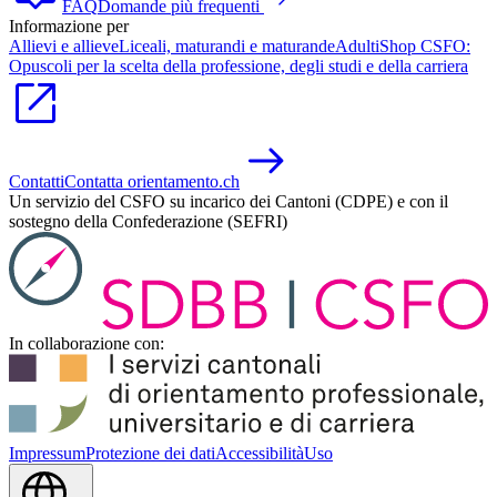
FAQ
Domande più frequenti
Informazione per
Allievi e allieve
Liceali, maturandi e maturande
Adulti
Shop CSFO:
Opuscoli per la scelta della professione, degli studi e della carriera
Contatti
Contatta orientamento.ch
Un servizio del CSFO su incarico dei Cantoni (CDPE) e con il
sostegno della Confederazione (SEFRI)
In collaborazione con:
Impressum
Protezione dei dati
Accessibilità
Uso