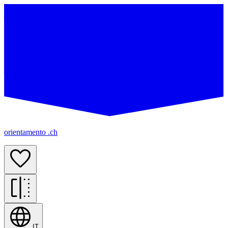
orientamento .ch
IT