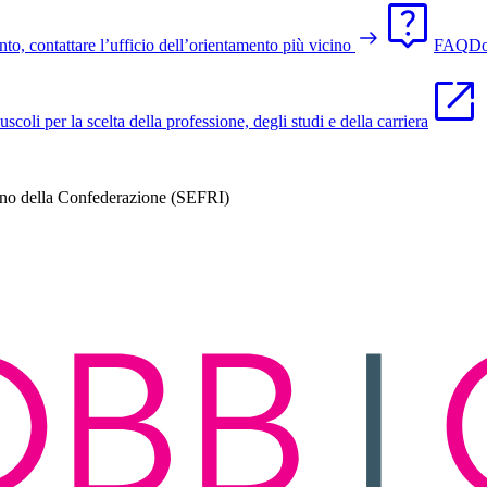
o, contattare l’ufficio dell’orientamento più vicino
FAQ
Do
li per la scelta della professione, degli studi e della carriera
gno della Confederazione (SEFRI)