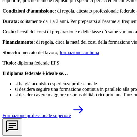
superiore, poiché richiede requisiti più specifici per accedere all’esa
Condizioni d’ammissione:
di regola, attestato professionale federal
Durata:
solitamente
da 1 a 3 anni. Per prepararsi all’esame si frequent
Costo:
i costi dei corsi di preparazione e delle tasse d’esame variano
Finanziamento:
di regola, circa la metà dei costi della formazione 
Sbocchi:
mercato del lavoro,
formazione continua
Titolo:
diploma federale EPS
Il diploma federale è ideale se…
si ha già acquisito esperienza professionale
si desidera seguire una formazione continua in parallelo alla pr
si desidera avere maggiore responsabilità o ricoprire una funzio
Formazione professionale superiore