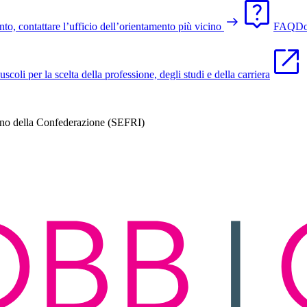
o, contattare l’ufficio dell’orientamento più vicino
FAQ
Do
li per la scelta della professione, degli studi e della carriera
gno della Confederazione (SEFRI)