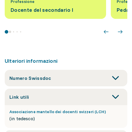
Professione
Profess
Docente del secondario I
Pedag
Ulteriori informazioni
Numero Swissdoc
Link utili
Associazione mantello dei docenti svizzeri (LCH)
(in tedesco)