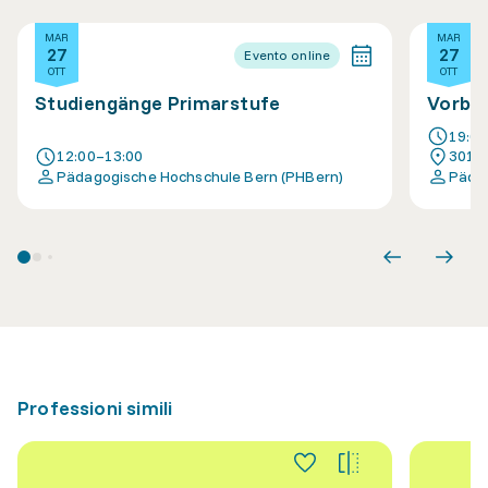
MAR
MAR
27
27
Evento online
OTT
OTT
Studiengänge Primarstufe
Vorbe
19:0
12:00–13:00
3012 
Pädagogische Hochschule Bern (PHBern)
Pädag
Professioni simili