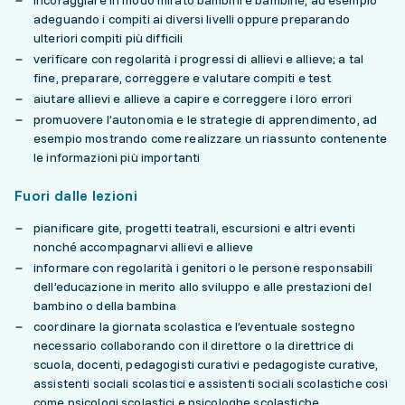
incoraggiare in modo mirato bambini e bambine, ad esempio
adeguando i compiti ai diversi livelli oppure preparando
ulteriori compiti più difficili
verificare con regolarità i progressi di allievi e allieve; a tal
fine, preparare, correggere e valutare compiti e test
aiutare allievi e allieve a capire e correggere i loro errori
promuovere l’autonomia e le strategie di apprendimento, ad
esempio mostrando come realizzare un riassunto contenente
le informazioni più importanti
Fuori dalle lezioni
pianificare gite, progetti teatrali, escursioni e altri eventi
nonché accompagnarvi allievi e allieve
informare con regolarità i genitori o le persone responsabili
dell’educazione in merito allo sviluppo e alle prestazioni del
bambino o della bambina
coordinare la giornata scolastica e l’eventuale sostegno
necessario collaborando con il direttore o la direttrice di
scuola, docenti, pedagogisti curativi e pedagogiste curative,
assistenti sociali scolastici e assistenti sociali scolastiche così
come psicologi scolastici e psicologhe scolastiche