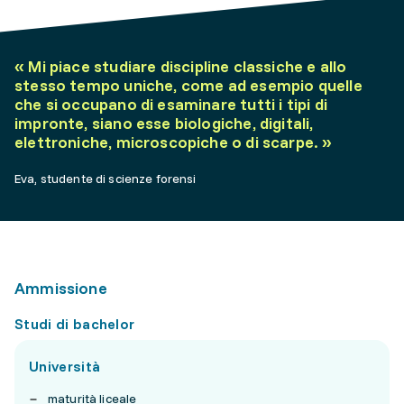
«
Mi piace studiare discipline classiche e allo
stesso tempo uniche, come ad esempio quelle
che si occupano di esaminare tutti i tipi di
impronte, siano esse biologiche, digitali,
elettroniche, microscopiche o di scarpe.
»
Eva, studente di scienze forensi
Ammissione
Studi di bachelor
Università
maturità liceale