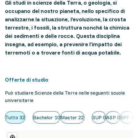
Gli studi in scienze della Terra, o geologia, si
occupano del nostro pianeta, nello specifico di
analizzarne la situazione, l’evoluzione, la crosta
terrestre, i fossili, la struttura nonché la chimica
dei sedimenti e delle rocce. Questa disciplina
insegna, ad esempio, a prevenire l’impatto dei
terremoti o a trovare fonti di acqua potabile.
Offerte di studio
Può studiare Scienze della Terra nelle seguenti scuole
universitarie
Tutto
32
Bachelor
10
Master
22
SUP
0
ASP
0
SPF
4
U