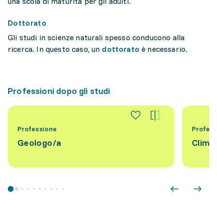
una scola di maturità per gli adulti.
Dottorato
Gli studi in scienze naturali spesso conducono alla
ricerca. In questo caso, un
dottorato
è necessario.
Professioni dopo gli studi
Professione
Profess
Geologo/a
Clima