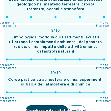
geologico nel mantello terrestre, crosta
terrestre, oceani e atmosfera
per niente
molto
interessante
interessan
9
/
10
Limnologia: il modo in cui i sedimenti lacustri
riflettono i cambiamenti ambientali del passato
(ad es. clima, impatto delle attività umane,
catastrofi naturali)
per niente
molto
interessante
interessan
10
/
10
Corso pratico su atmosfera e clima: esperimenti
di fisica dell'atmosfera e di chimica
per niente
molto
interessante
interessan
Visualizzare il risultato
Annullare