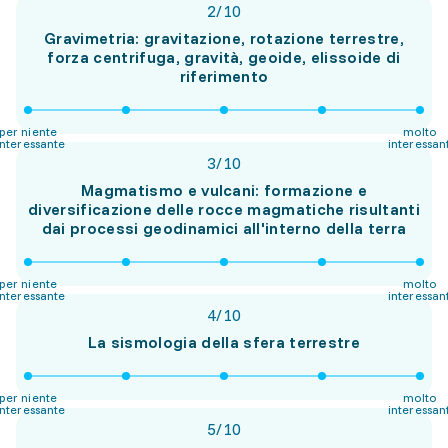
2
/
10
Gravimetria: gravitazione, rotazione terrestre,
forza centrifuga, gravità, geoide, elissoide di
riferimento
per niente
molto
interessante
interessan
3
/
10
Magmatismo e vulcani: formazione e
diversificazione delle rocce magmatiche risultanti
dai processi geodinamici all'interno della terra
per niente
molto
interessante
interessan
4
/
10
La sismologia della sfera terrestre
per niente
molto
interessante
interessan
5
/
10