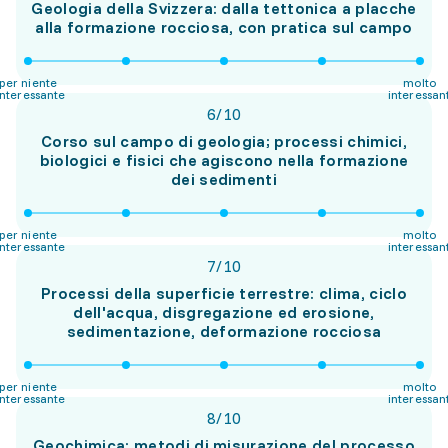
Geologia della Svizzera: dalla tettonica a placche
alla formazione rocciosa, con pratica sul campo
per niente
molto
interessante
interessan
6
/
10
Corso sul campo di geologia; processi chimici,
biologici e fisici che agiscono nella formazione
dei sedimenti
per niente
molto
interessante
interessan
7
/
10
Processi della superficie terrestre: clima, ciclo
dell'acqua, disgregazione ed erosione,
sedimentazione, deformazione rocciosa
per niente
molto
interessante
interessan
8
/
10
Geochimica: metodi di misurazione del processo