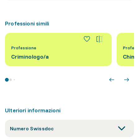
Professioni simili
Professione
Profess
Criminologo/a
Chimi
Ulteriori informazioni
Numero Swissdoc