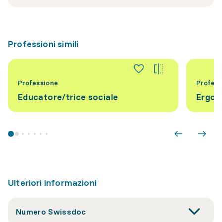
Professioni simili
Professione
Profess
Educatore/trice sociale
Ergot
Ulteriori informazioni
Numero Swissdoc