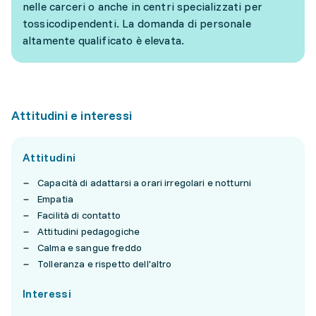
nelle carceri o anche in centri specializzati per
tossicodipendenti. La domanda di personale
altamente qualificato è elevata.
Attitudini e interessi
Attitudini
Capacità di adattarsi a orari irregolari e notturni
Empatia
Facilità di contatto
Attitudini pedagogiche
Calma e sangue freddo
Tolleranza e rispetto dell'altro
Interessi