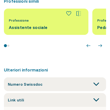
Professioni simili
Professione
Profess
Assistente sociale
Pedag
Ulteriori informazioni
Numero Swissdoc
Link utili