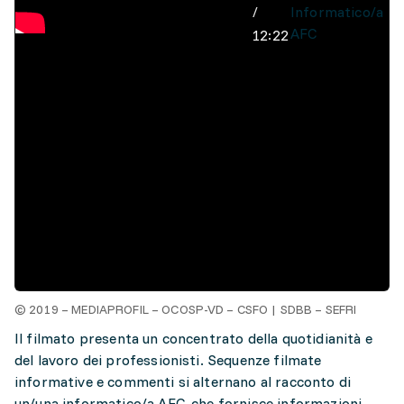
/
Informatico/a
AFC
12:22
© 2019 – MEDIAPROFIL – OCOSP-VD – CSFO | SDBB – SEFRI
Il filmato presenta un concentrato della quotidianità e
del lavoro dei professionisti. Sequenze filmate
informative e commenti si alternano al racconto di
un/una informatico/a AFC, che fornisce informazioni