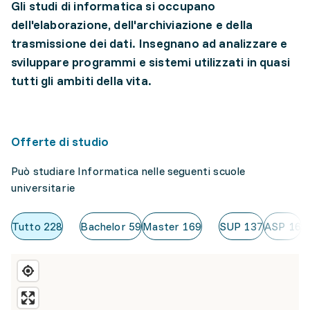
Gli studi di informatica si occupano
dell'elaborazione, dell'archiviazione e della
trasmissione dei dati. Insegnano ad analizzare e
sviluppare programmi e sistemi utilizzati in quasi
tutti gli ambiti della vita.
Offerte di studio
Può studiare Informatica nelle seguenti scuole
universitarie
Tutto
228
Bachelor
59
Master
169
SUP
137
ASP
16
S