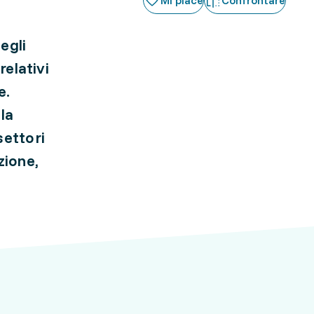
Mi piace
Confrontare
egli
relativi
e.
lla
settori
zione,