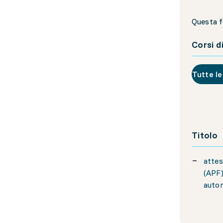
Questa f
Corsi d
Tutte le
Titolo
attes
(APF)
autom