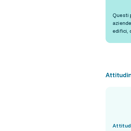
Questi 
aziende
edifici
Attitudin
Attitud