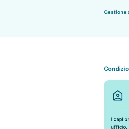
Gestione 
Condizio
I capi 
ufficio.