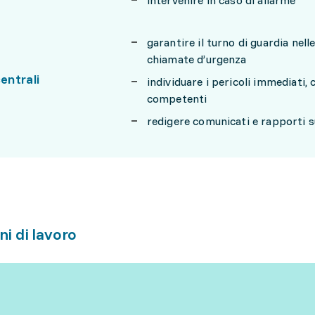
intervenire in caso di allarme
garantire il turno di guardia nell
chiamate d’urgenza
centrali
individuare i pericoli immediati, 
competenti
redigere comunicati e rapporti s
ni di lavoro