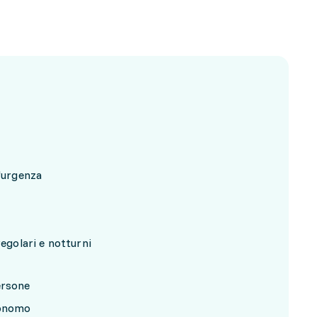
d'urgenza
regolari e notturni
ersone
tonomo