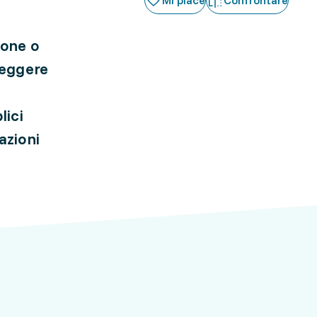
Mi piace
Confrontare
sone o
teggere
lici
azioni