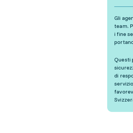
Gli agen
team. P
i fine s
portano
Questi 
sicurez
di resp
servizi
favorev
Svizzer