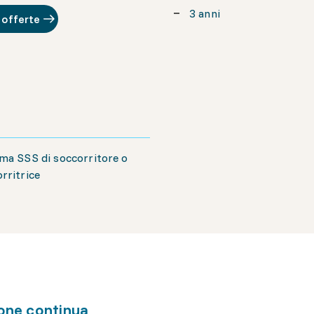
3 anni
 offerte
ma SSS di soccorritore o
rritrice
one continua