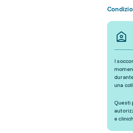
Condizio
I soccor
momento
durante 
una col
Questi 
autoriz
e clinic