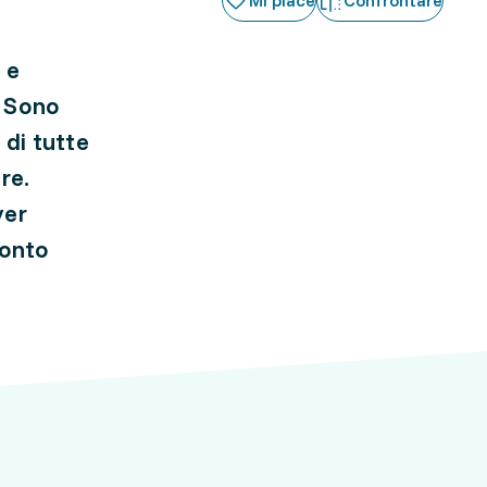
Mi piace
Confrontare
 e
. Sono
 di tutte
re.
ver
ronto