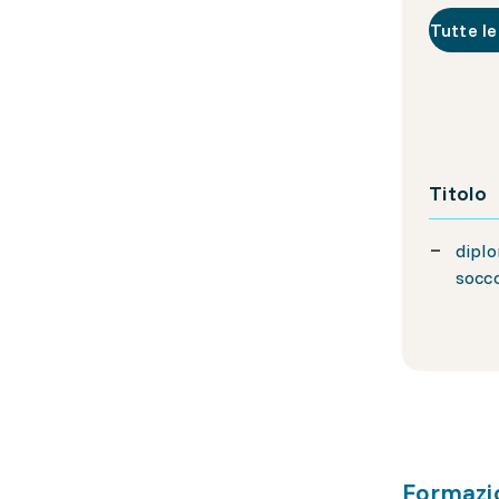
Tutte le
Titolo
diplo
socco
Formazi