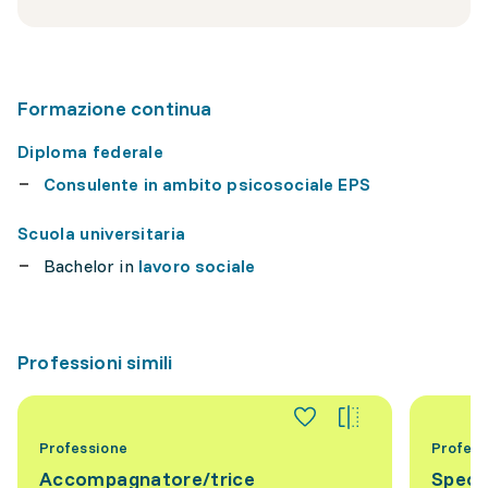
Formazione continua
Diploma federale
Consulente in ambito psicosociale EPS
Scuola universitaria
Bachelor in
lavoro sociale
Professioni simili
Professione
Profess
Accompagnatore/trice
Specia