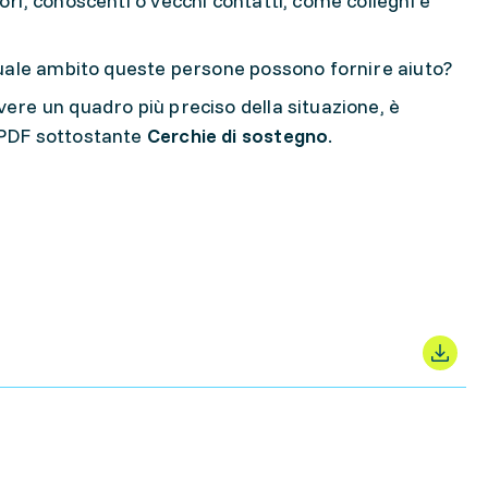
ori, conoscenti o vecchi contatti, come colleghi e
 quale ambito queste persone possono fornire aiuto?
vere un quadro più preciso della situazione, è
 PDF sottostante
Cerchie di sostegno
.