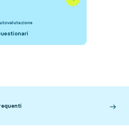
utovalutazione
uestionari
requenti