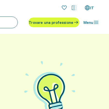
IT
Trovare una professione
Menu