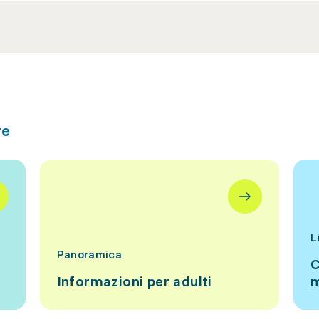
re
L
Panoramica
C
Informazioni per adulti
m