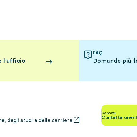
FAQ
l’ufficio
Domande più f
Contatti
Contatta orien
, degli studi e della carriera