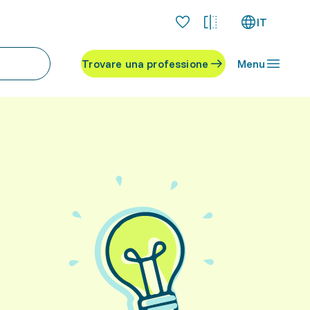
IT
Trovare una professione
Menu