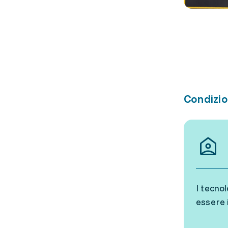
Condizio
I tecnol
essere 