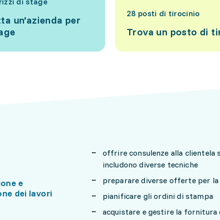
rizzi di stage
28 posti di tirocinio
ta un'azienda per
tage
Trova un posto di ti
offrire consulenze alla clientela 
includono diverse tecniche
preparare diverse offerte per l
ione e
ne dei lavori
pianificare gli ordini di stampa
acquistare e gestire la fornitura 