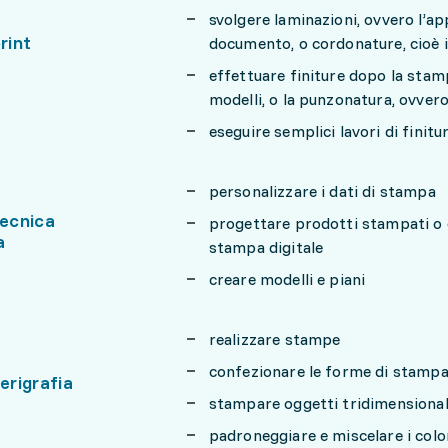
svolgere laminazioni, ovvero l’ap
rint
documento, o cordonature, cioè i
effettuare finiture dopo la stam
modelli, o la punzonatura, ovvero 
eseguire semplici lavori di finitu
personalizzare i dati di stampa
tecnica
progettare prodotti stampati o c
a
stampa digitale
creare modelli e piani
realizzare stampe
confezionare le forme di stamp
serigrafia
stampare oggetti tridimensional
padroneggiare e miscelare i co