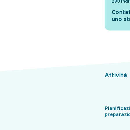
290 indi
Contat
uno s
Attività
Pianificaz
preparazio