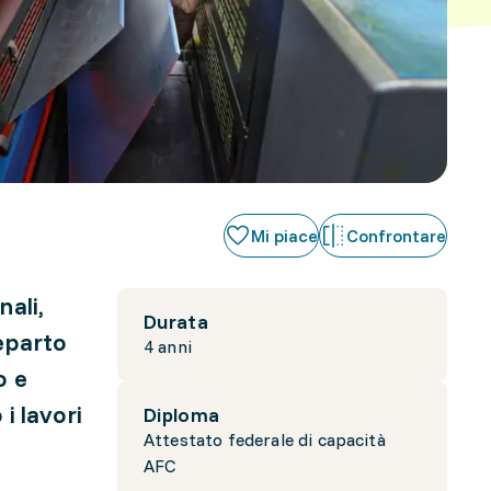
Mi piace
Confrontare
nali,
Durata
reparto
4 anni
o e
i lavori
Diploma
Attestato federale di capacità
AFC