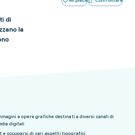
Mi piace
Confrontare
i di
zzano la
gono
 immagini e opere grafiche destinati a diversi canali di
ia digitali
t e occuparsi di vari aspetti tipografici