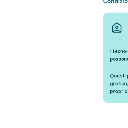
Condizio
I tecno
possono
Questi 
grafico
proprio