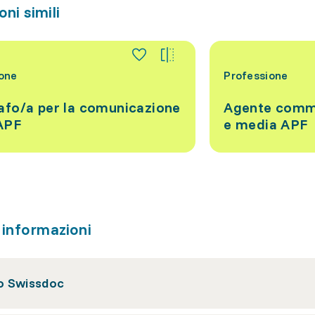
ni simili
one
Professione
afo/a per la comunicazione
Agente comme
 APF
e media APF
i informazioni
 Swissdoc