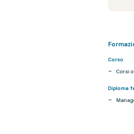
Formazi
Corso
Corsi of
Diploma f
Manage