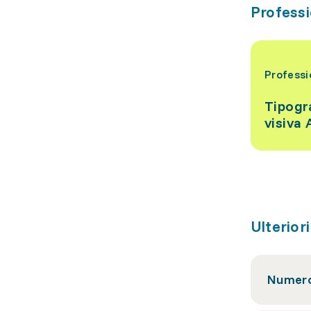
Professio
Professi
Tipogr
visiva
Ulterior
Numero