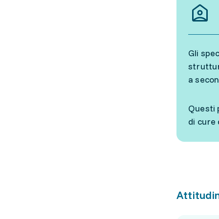
Gli spec
struttu
a second
Questi 
di cure
Attitudin