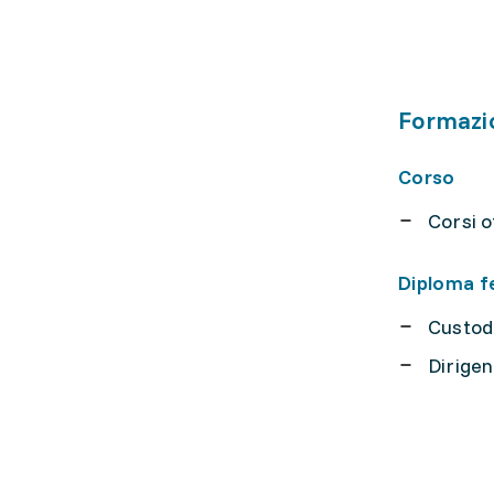
Formazi
Corso
Corsi o
Diploma f
Custod
Dirige