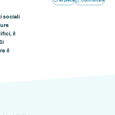
Mi piace
Confrontare
i sociali
ture
ici, il
Si
e il