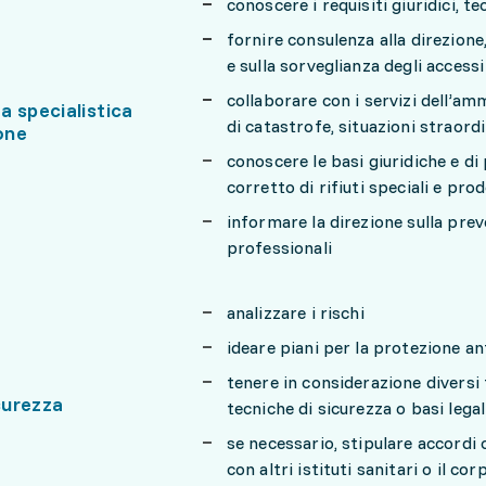
conoscere i requisiti giuridici, tecn
fornire consulenza alla direzion
e sulla sorveglianza degli accessi
collaborare con i servizi dell’am
a specialistica
di catastrofe, situazioni straord
ione
conoscere le basi giuridiche e d
corretto di rifiuti speciali e pro
informare la direzione sulla prev
professionali
analizzare i rischi
ideare piani per la protezione an
tenere in considerazione diversi 
icurezza
tecniche di sicurezza o basi legal
se necessario, stipulare accordi 
con altri istituti sanitari o il co