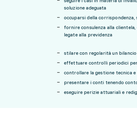
seguire i casi in materia di inval
soluzione adeguata
occuparsi della corrispondenza, 
fornire consulenza alla clientela,
legate alla previdenza
stilare con regolarità un bilanci
effettuare controlli periodici p
controllare la gestione tecnica e
presentare i conti tenendo conto 
eseguire perizie attuariali e red