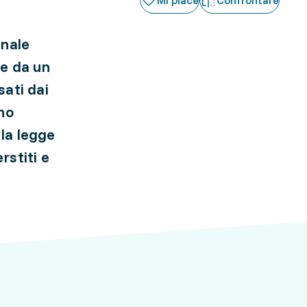
Mi piace
Confrontare
onale
te da un
sati dai
ono
 la legge
rstiti e