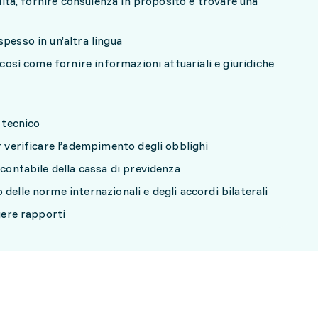
idità, fornire consulenza in proposito e trovare una
spesso in un’altra lingua
 così come fornire informazioni attuariali e giuridiche
o tecnico
er verificare l’adempimento degli obblighi
 contabile della cassa di previdenza
delle norme internazionali e degli accordi bilaterali
igere rapporti