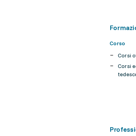
Formazi
Corso
Corsi of
Corsi e
tedesc
Professio