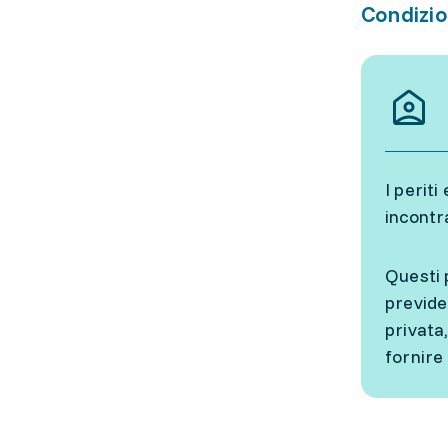
Condizio
I perit
incontr
Questi 
previde
privata
fornire