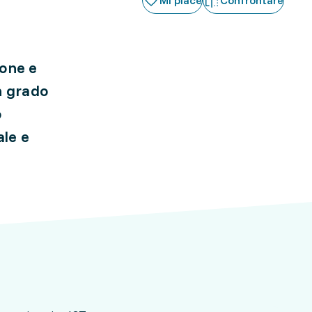
Mi piace
Confrontare
ione e
n grado
o
ale e