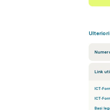
Ulterior
Numero
Link uti
ICT-For
ICT-Form
Basi leg