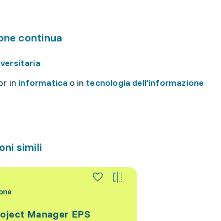
one continua
versitaria
or in
informatica
o in
tecnologia dell’informazione
ni simili
one
oject Manager EPS