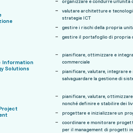
organizzare e condurre un’unità
valutare architetture e tecnolog
e
strategie ICT
zione
gestire i rischi della propria un
gestire il portafoglio di propri
pianificare, ottimizzare e integr
e Information
commerciale
y Solutions
pianificare, valutare, integrare 
salvaguardare la gestione di sis
pianificare, valutare, ottimizzar
nonché definire e stabilire dei live
Project
progettare e inizializzare un pr
ent
coordinare e monitorare progetti
per il management di progetti inf