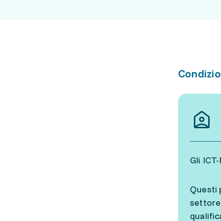
Condizio
Gli ICT
Questi 
settore
qualifi