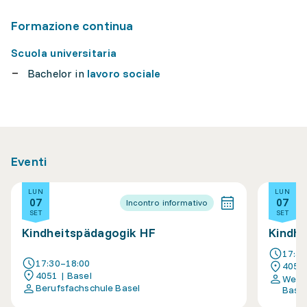
Formazione continua
Scuola universitaria
Bachelor in
lavoro sociale
Eventi
LUN
LUN
07
07
Incontro informativo
SET
SET
Kindheitspädagogik HF
Kindhe
17:3
17:30–18:00
4051 
4051 | Basel
Weite
Berufsfachschule Basel
Basel